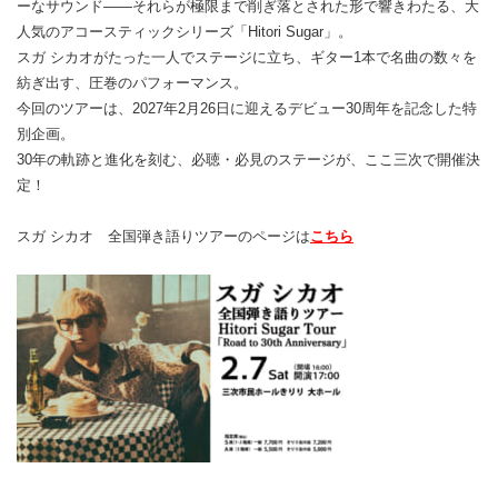
ーなサウンド――それらが極限まで削ぎ落とされた形で響きわたる、大
人気のアコースティックシリーズ「Hitori Sugar」。
スガ シカオがたった一人でステージに立ち、ギター1本で名曲の数々を
紡ぎ出す、圧巻のパフォーマンス。
今回のツアーは、2027年2月26日に迎えるデビュー30周年を記念した特
別企画。
30年の軌跡と進化を刻む、必聴・必見のステージが、ここ三次で開催決
定！
スガ シカオ 全国弾き語りツアーのページは
こちら