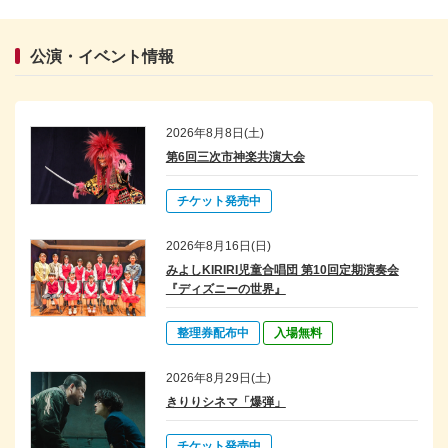
2026/06/20
お知らせ
劇団四季ファミリーミュージカル『はじまりの樹の神話～こそあどの
森の物語～』 一般発売についてご案内
公演・イベント情報
2026/06/14
お知らせ
劇団四季ファミリーミュージカル『はじまりの樹の神話～こそあどの
2026年8月8日(土)
森の物語～』 きりり友の会先行発売についてご案内
第6回三次市神楽共演大会
2026/06/13
お知らせ
第6回三次市神楽共演大会 チケット発売についてご案内
チケット発売中
2026/05/26
お知らせ
2026年8月16日(日)
きりりパーク利用不可日のお知らせ(2026年6月)
みよしKIRIRI児童合唱団 第10回定期演奏会
『ディズニーの世界』
2026/05/07
お知らせ
令和8年度きりり中学生吹奏楽クラブ 第1回練習：5/10日曜日9:00-
整理券配布中
入場無料
12:00
2026/04/30
お知らせ
2026年8月29日(土)
わくわくアートフェスティバル ワークショップ『万華鏡を作ろう』
きりりシネマ「爆弾」
受付開始時間についてご案内
チケット発売中