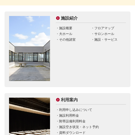
施設紹介
・
施設概要
・
フロアマップ
・
大ホール
・
サロンホール
・
その他諸室
・
施設・サービス
利用案内
・
利用申し込みについて
・
施設利用料金
・
附帯設備利用料金
・
施設空き状況・ネット予約
・
資料ダウンロード