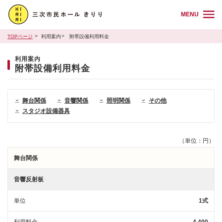
MENU
TOPページ
利用案内
附帯設備利用料金
利用案内
附帯設備利用料金
舞台関係
音響関係
照明関係
その他
スタジオ設備器具
（単位：円）
舞台関係
音響反射板
単位
1式