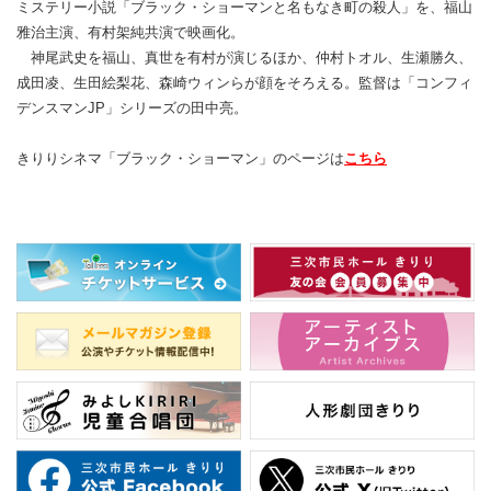
ミステリー小説「ブラック・ショーマンと名もなき町の殺人」を、福山
雅治主演、有村架純共演で映画化。
神尾武史を福山、真世を有村が演じるほか、仲村トオル、生瀬勝久、
成田凌、生田絵梨花、森崎ウィンらが顔をそろえる。監督は「コンフィ
デンスマンJP」シリーズの田中亮。
きりりシネマ「ブラック・ショーマン」のページは
こちら