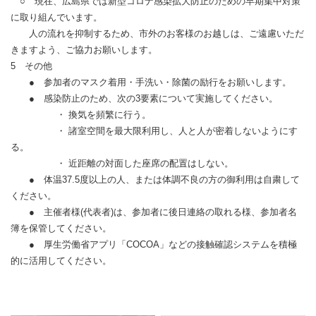
○ 現在、広島県では新型コロナ感染拡大防止のための早期集中対策
に取り組んでいます。
人の流れを抑制するため、市外のお客様のお越しは、ご遠慮いただ
きますよう、ご協力お願いします。
5 その他
● 参加者のマスク着用・手洗い・除菌の励行をお願いします。
● 感染防止のため、次の3要素について実施してください。
・ 換気を頻繁に行う。
・ 諸室空間を最大限利用し、人と人が密着しないようにす
る。
・ 近距離の対面した座席の配置はしない。
● 体温37.5度以上の人、または体調不良の方の御利用は自粛して
ください。
● 主催者様(代表者)は、参加者に後日連絡の取れる様、参加者名
簿を保管してください。
● 厚生労働省アプリ「COCOA」などの接触確認システムを積極
的に活用してください。