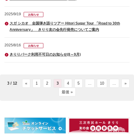
2025/9/19
お知らせ
スガ シカオ 全国弾き語りツアー Hitori Sugar Tour 「Road to 30th
Anniversary」 きりり友の会先行発売についてご案内
2025/8/16
お知らせ
きりりパーク利用不可日のお知らせ(8～9月)
3 / 12
«
1
2
3
4
5
...
10
...
»
最後 »