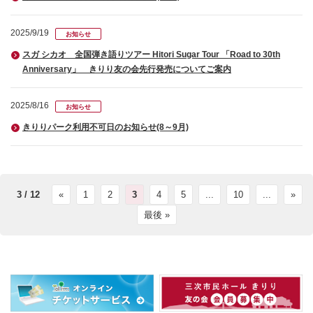
2025/9/19
お知らせ
スガ シカオ 全国弾き語りツアー Hitori Sugar Tour 「Road to 30th
Anniversary」 きりり友の会先行発売についてご案内
2025/8/16
お知らせ
きりりパーク利用不可日のお知らせ(8～9月)
3 / 12
«
1
2
3
4
5
...
10
...
»
最後 »