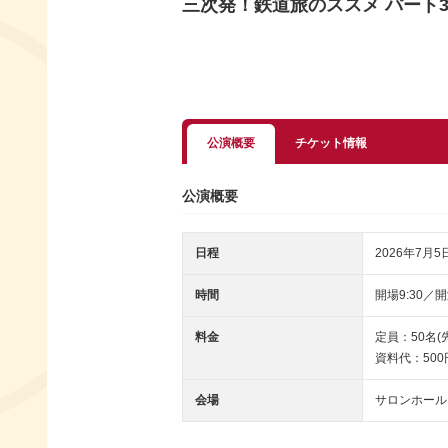
三次発！鉄道旅のススメ パート
公演概要
チケット情報
公演概要
日程
2026年7月5
時間
開場9:30／開
料金
定員：50名(
資料代：500
会場
サロンホール