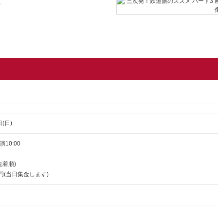
3
日(日)
演10:00
先着順)
円(当日集金します)