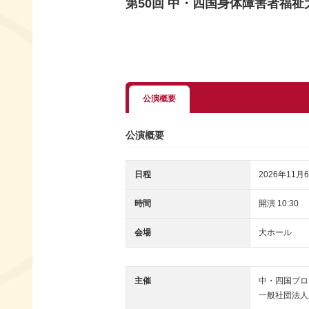
第50回 中・四国身体障害者福
公演概要
公演概要
日程
2026年11月6
時間
開演 10:30
会場
大ホール
主催
中・四国ブロ
一般社団法人