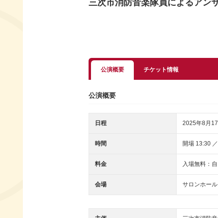
三次市消防音楽隊員によるアンサ
公演概要
チケット情報
公演概要
日程
2025年8月17
時間
開場 13:30 ／
料金
入場無料：自
会場
サロンホール