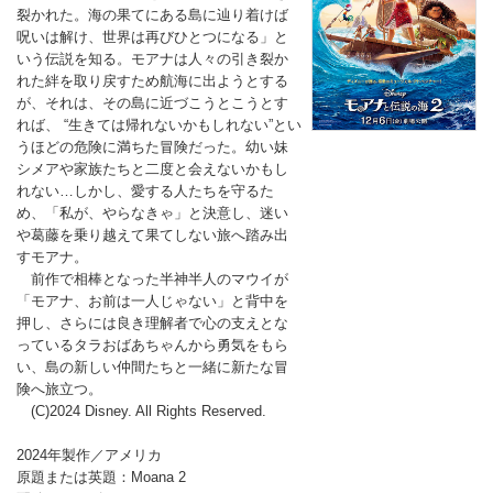
裂かれた。海の果てにある島に辿り着けば
呪いは解け、世界は再びひとつになる」と
いう伝説を知る。モアナは人々の引き裂か
れた絆を取り戻すため航海に出ようとする
が、それは、その島に近づこうとこうとす
れば、 “生きては帰れないかもしれない”とい
うほどの危険に満ちた冒険だった。幼い妹
シメアや家族たちと二度と会えないかもし
れない…しかし、愛する人たちを守るた
め、「私が、やらなきゃ」と決意し、迷い
や葛藤を乗り越えて果てしない旅へ踏み出
すモアナ。
前作で相棒となった半神半人のマウイが
「モアナ、お前は一人じゃない」と背中を
押し、さらには良き理解者で心の支えとな
っているタラおばあちゃんから勇気をもら
い、島の新しい仲間たちと一緒に新たな冒
険へ旅立つ。
(C)2024 Disney. All Rights Reserved.
2024年製作／アメリカ
原題または英題：Moana 2