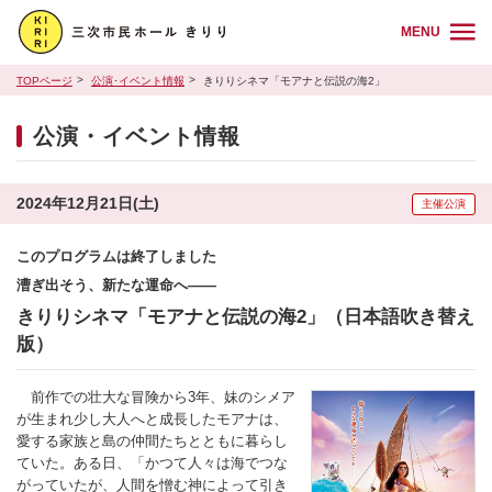
MENU
TOPページ
公演･イベント情報
きりりシネマ「モアナと伝説の海2」
公演・イベント情報
2024年12月21日(土)
主催公演
このプログラムは終了しました
漕ぎ出そう、新たな運命へ――
きりりシネマ「モアナと伝説の海2」（日本語吹き替え
版）
前作での壮大な冒険から3年、妹のシメア
が生まれ少し大人へと成長したモアナは、
愛する家族と島の仲間たちとともに暮らし
ていた。ある日、「かつて人々は海でつな
がっていたが、人間を憎む神によって引き