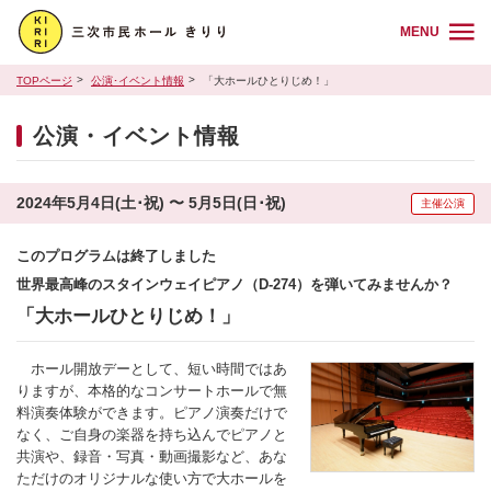
MENU
TOPページ
公演･イベント情報
「大ホールひとりじめ！」
公演・イベント情報
2024年5月4日(土･祝) 〜 5月5日(日･祝)
主催公演
このプログラムは終了しました
世界最高峰のスタインウェイピアノ（D-274）を弾いてみませんか？
「大ホールひとりじめ！」
ホール開放デーとして、短い時間ではあ
りますが、本格的なコンサートホールで無
料演奏体験ができます。ピアノ演奏だけで
なく、ご自身の楽器を持ち込んでピアノと
共演や、録音・写真・動画撮影など、あな
ただけのオリジナルな使い方で大ホールを