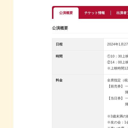
公演概要
チケット情報
出演者
公演概要
日程
2024年1月27
時間
①10：30上
②14：00上
※上映時間12
料金
全席指定（税
【前売券】 一
障がい者手
【当日券】 一
障がい者手帳
※3歳未満の
※友の会：1