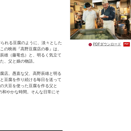
」
ツ作られる豆腐のように、淡々とした
PDFダウンロード
PDF
この映画『高野豆腐店の春』は、
辰雄（藤竜也）と、明るく気立て
た、父と娘の物語。
腐店。愚直な父、高野辰雄と明る
と豆腐を作り続ける毎日を送って
の大豆を使った豆腐を作る父と
の和やかな時間。そんな日常にそ