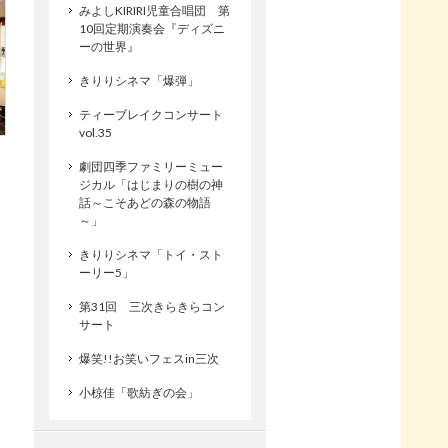
みよしKIRIRI児童合唱団 第
10回定期演奏会『ディズニ
ーの世界』
きりりシネマ「爆弾」
ティーブレイクコンサート
vol.35
劇団四季ファミリーミュー
ジカル「はじまりの樹の神
話～こそあどの森の物語
～」
きりりシネマ「トイ・スト
ーリー5」
第31回 三次きらきらコン
サート
爆笑!!お笑いフェスin三次
小椋佳「歌紡ぎの会」