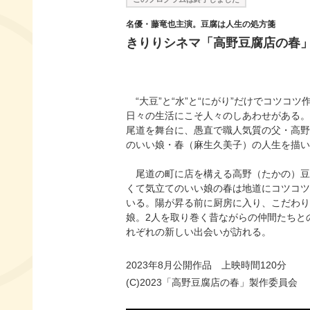
名優・藤竜也主演。豆腐は人生の処方箋
きりりシネマ「高野豆腐店の春
“大豆”と“水”と“にがり”だけでコツコ
日々の生活にこそ人々のしあわせがある。
尾道を舞台に、愚直で職人気質の父・高野
のいい娘・春（麻生久美子）の人生を描い
尾道の町に店を構える高野（たかの）豆
くて気立てのいい娘の春は地道にコツコツ
いる。陽が昇る前に厨房に入り、こだわり
娘。2人を取り巻く昔ながらの仲間たちと
れぞれの新しい出会いが訪れる。
2023年8月公開作品 上映時間120分
(C)2023「高野豆腐店の春」製作委員会