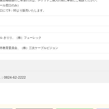
集団補聴器のご希望の方は、チケットご購入の前に事前にご相談ください。
ール窓口のみ）
口にて9：00より販売いたします。
ル きりり、（株）フューレック
市教育委員会、（株）三次ケーブルビジョン
824-62-2222