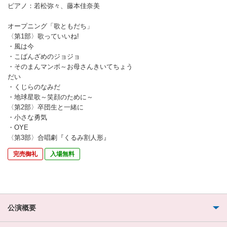
ピアノ：若松弥々、藤本佳奈美
オープニング「歌ともだち」
〈第1部〉歌っていいね!
・風は今
・こばんざめのジョジョ
・そのまんマンボ～お母さんきいてちょう
だい
・くじらのなみだ
・地球星歌～笑顔のために～
〈第2部〉卒団生と一緒に
・小さな勇気
・OYE
〈第3部〉合唱劇『くるみ割人形』
完売御礼
入場無料
公演概要