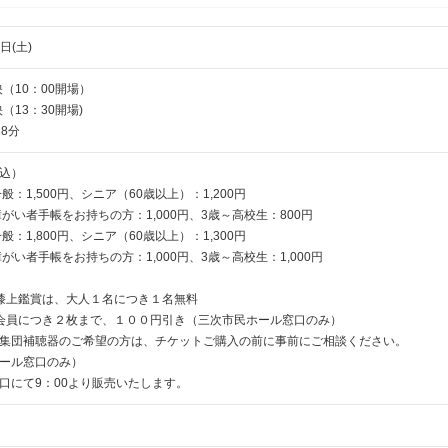
日(土)
映（10：00開場）
映（13：30開場)
8分
込）
般：1,500円、シニア（60歳以上）：1,200円
帳をお持ちの方：1,000円、3歳～高校生：800円
般：1,800円、シニア（60歳以上）：1,300円
をお持ちの方：1,000円、3歳～高校生：1,000円
膝上鑑賞は、大人１名につき１名無料
会員につき２枚まで、１００円引き（三次市民ホール窓口のみ）
集団補聴器のご希望の方は、チケットご購入の前に事前にご相談ください。
ール窓口のみ）
口にて9：00より販売いたします。