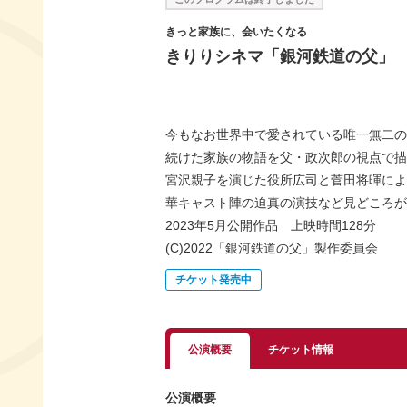
きっと家族に、会いたくなる
きりりシネマ「銀河鉄道の父」
今もなお世界中で愛されている唯一無二の
続けた家族の物語を父・政次郎の視点で描
宮沢親子を演じた役所広司と菅田将暉によ
華キャスト陣の迫真の演技など見どころが
2023年5月公開作品 上映時間128分
(C)2022「銀河鉄道の父」製作委員会
チケット発売中
公演概要
チケット情報
公演概要