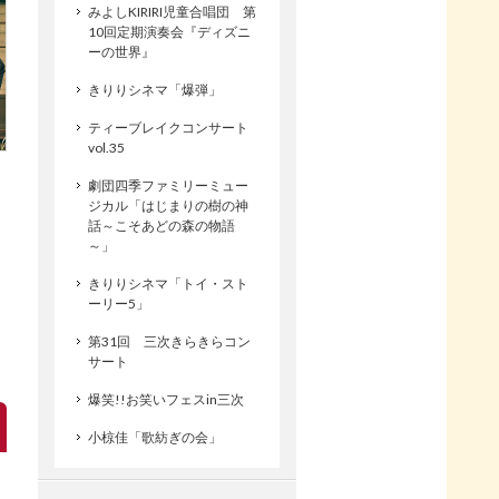
みよしKIRIRI児童合唱団 第
10回定期演奏会『ディズニ
ーの世界』
きりりシネマ「爆弾」
ティーブレイクコンサート
vol.35
劇団四季ファミリーミュー
ジカル「はじまりの樹の神
話～こそあどの森の物語
～」
きりりシネマ「トイ・スト
ーリー5」
第31回 三次きらきらコン
サート
爆笑!!お笑いフェスin三次
小椋佳「歌紡ぎの会」