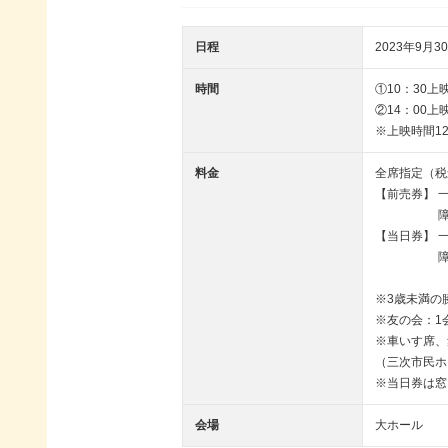
日程
2023年9月30
時間
①10：30上
②14：00上
※上映時間12
料金
全席指定（税
【前売券】 一
障がい者手
【当日券】 一
障がい者手帳
※3歳未満の
※友の会：1
※車いす席、
（三次市民ホ
※当日券は窓
会場
大ホール