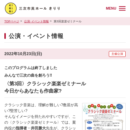
MENU
TOPページ
公演･イベント情報
第3回楽楽ゼミナール
公演・イベント情報
2022年10月23日(日)
主催公演
このプログラムは終了しました
みんなで三次の曲を創ろう!!
〈第3回〉クラシック楽楽ゼミナール
今日からあなたも作曲家?
クラシック音楽は、理解が難しい?敷居が高
い?堅苦しい?
そんなイメージを持たれやすいですが、こ
の〈クラシック楽楽ゼミナール〉では、案
内役の
指揮者・井田勝大
先生が、クラシッ