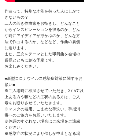
作曲って、特別な才能を持った人にしかで
きないもの？
二人の若き作曲家をお招きし、どんなこと
からインスピレーションを得るのか、どん
な時にアイディアが浮かぶのか、どんな方
法で作曲するのか、などなど、作曲の裏側
に迫ります。
また、三次をテーマとした即興曲を会場の
皆様とともに創る予定です。
お楽しみください。
■新型コロナウイルス感染症対策に関するお
願い■
※ご入場時に検温させていただき、37.5℃以
上ある方や咳などの症状のある方は、ご入
場をお断りさせていただきます。
※マスクの着用、こまめな手洗い、手指消
毒へのご協力をお願いいたします。
※体調のすぐれない場合はご来場をご遠慮
ください。
※感染症の状況により催しが中止となる場