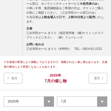
ール窓口、オンラインチケットサービス
※前売券のみ
）
※車いす席、集団補聴器をご希望の方は、チケットご購入
の前にご相談ください。（三次市民ホール窓口のみ）
※当日券は
上映会場入り口で、上映30分前より販売
いたし
ます。
主催
三次市民ホール きりり（指定管理者：(株)ケイミックスパ
ブリックビジネス）、（株）フューレック
お問い合わせ
三次市民ホール きりり（KIRIRI） TEL：0824-62-2222
※主催者の希望により掲載しておりますので、掲載されない催し物もあります。主催
者の都合により変更になることもあります。
2025年
前月
翌月
7月の催し物
2025年
7月