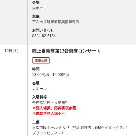
会場
大ホール
主催
三次市役所産業振興部農政課
お問い合わせ
0824-62-6164
陸上自衛隊第13音楽隊コンサート
12日(土)
主催公演
時間
13:00開場／14:00開演
会場
大ホール
入場料等
全席指定席・入場無料
※要入場券、応募要項参照
※未就学児入場不可
主催
三次市民ホール きりり（指定管理者：(株)ケイミックスパ
ブリックビジネス）