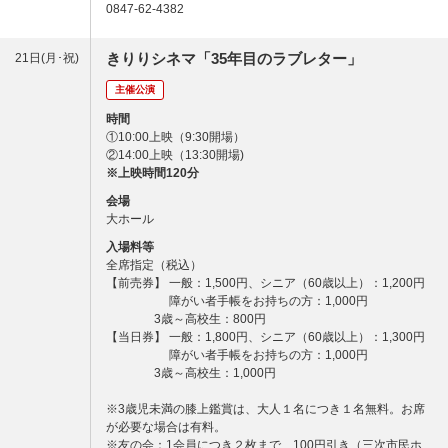
0847-62-4382
きりりシネマ「35年目のラブレター」
21日(月･祝)
主催公演
時間
①10:00上映（9:30開場）
②14:00上映（13:30開場)
※上映時間120分
会場
大ホール
入場料等
全席指定（税込）
【前売券】 一般：1,500円、シニア（60歳以上）：1,200円
障がい者手帳をお持ちの方：1,000円
3歳～高校生：800円
【当日券】 一般：1,800円、シニア（60歳以上）：1,300円
障がい者手帳をお持ちの方：1,000円
3歳～高校生：1,000円
※3歳児未満の膝上鑑賞は、大人１名につき１名無料。お席
が必要な場合は有料。
※友の会：1会員につき２枚まで、100円引き（三次市民ホ